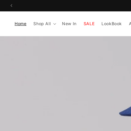
Skip to
content
Home
Shop All
New In
SALE
LookBook