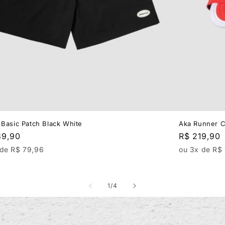
 Basic Patch Black White
Aka Runner C
ar
39,90
Regular
R$ 219,90
price
 de R$ 79,96
ou 3x de R$
of
1
/
4