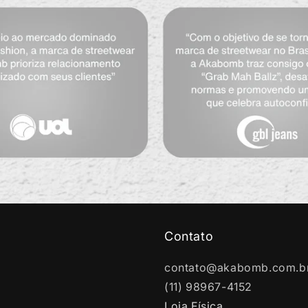
Contato
contato@akabomb.com.b
(11) 98967-4152
Loja Física