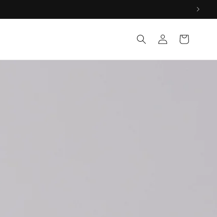
Log
Cart
in