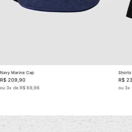
Navy Marine Cap
Shorts
Regular
R$ 209,90
Regul
R$ 2
price
price
ou 3x de R$ 69,96
ou 3x